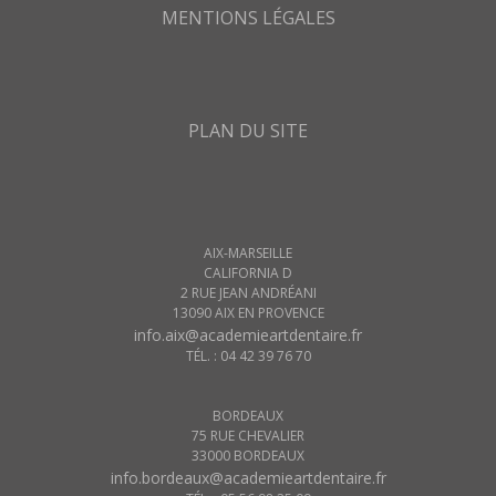
MENTIONS LÉGALES
PLAN DU SITE
AIX-MARSEILLE
CALIFORNIA D
2 RUE JEAN ANDRÉANI
13090 AIX EN PROVENCE
info.aix@academieartdentaire.fr
TÉL. : 04 42 39 76 70
BORDEAUX
75 RUE CHEVALIER
33000 BORDEAUX
info.bordeaux@academieartdentaire.fr